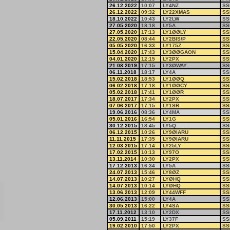
26.12.2022
10:07
LY4NZ
SS
26.12.2022
09:32
LY22XMAS
SS
18.10.2022
10:43
LY2LW
SS
27.05.2020
18:18
LY5A
SS
27.05.2020
17:13
LY1ØØLY
SS
22.05.2020
08:44
LY2BIS/P
SS
05.05.2020
16:33
LY175Z
SS
15.04.2020
17:43
LY3ØØGAON
SS
04.01.2020
12:15
LY2PX
SS
21.08.2019
17:15
LY3ØWAY
SS
06.11.2018
18:17
LY4A
SS
15.02.2018
18:53
LY1ØØQ
SS
06.02.2018
17:18
LY1ØØCY
SS
05.02.2018
17:41
LY1ØØR
SS
18.07.2017
17:34
LY2PX
SS
07.06.2017
17:15
LY1SR
SS
19.06.2016
08:36
LY4MA
SS
05.01.2016
16:54
LY1G
SS
30.12.2015
18:45
LY5Q
SS
06.12.2015
10:26
LY9ØIARU
SS
11.11.2015
17:35
LY9ØIARU
SS
12.03.2015
17:14
LY25LY
SS
17.02.2015
10:13
LY97O
SS
13.11.2014
10:30
LY2PX
SS
17.12.2013
16:34
LY5A
SS
24.07.2013
15:46
LY8ØZ
SS
14.07.2013
10:27
LYØHQ
SS
14.07.2013
10:14
LYØHQ
SS
13.06.2013
12:09
LY44WFF
SS
12.06.2013
15:00
LY4A
SS
30.05.2013
16:22
LY4SA
SS
17.11.2012
13:10
LY2DX
SS
05.09.2011
15:19
LY37F
SS
19.02.2010
17:50
LY2PX
SS