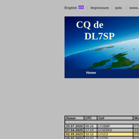
:
:
:
English
Impressum
qsls
www.
CQ de
DL7SP
Home
Datum
UTC
Call
Mo
25.07.2026
08:26
LY2BBF
FT
27.04.2025
17:15
LY425KS
SS
02.05.2023
10:12
LY1CZ
FT
20.02.2023
10:03
LY2TD
FT