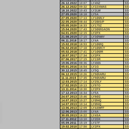
26.12.2022
10:07
LY4NZ
SS
26.12.2022
09:32
LY22XMAS
SS
18.10.2022
10:43
LY2LW
SS
27.05.2020
18:18
LY5A
SS
27.05.2020
17:13
LY1ØØLY
SS
22.05.2020
08:44
LY2BIS/P
SS
05.05.2020
16:33
LY175Z
SS
15.04.2020
17:43
LY3ØØGAON
SS
04.01.2020
12:15
LY2PX
SS
21.08.2019
17:15
LY3ØWAY
SS
06.11.2018
18:17
LY4A
SS
15.02.2018
18:53
LY1ØØQ
SS
06.02.2018
17:18
LY1ØØCY
SS
05.02.2018
17:41
LY1ØØR
SS
18.07.2017
17:34
LY2PX
SS
07.06.2017
17:15
LY1SR
SS
19.06.2016
08:36
LY4MA
SS
05.01.2016
16:54
LY1G
SS
30.12.2015
18:45
LY5Q
SS
06.12.2015
10:26
LY9ØIARU
SS
11.11.2015
17:35
LY9ØIARU
SS
12.03.2015
17:14
LY25LY
SS
17.02.2015
10:13
LY97O
SS
13.11.2014
10:30
LY2PX
SS
17.12.2013
16:34
LY5A
SS
24.07.2013
15:46
LY8ØZ
SS
14.07.2013
10:27
LYØHQ
SS
14.07.2013
10:14
LYØHQ
SS
13.06.2013
12:09
LY44WFF
SS
12.06.2013
15:00
LY4A
SS
30.05.2013
16:22
LY4SA
SS
17.11.2012
13:10
LY2DX
SS
05.09.2011
15:19
LY37F
SS
19.02.2010
17:50
LY2PX
SS