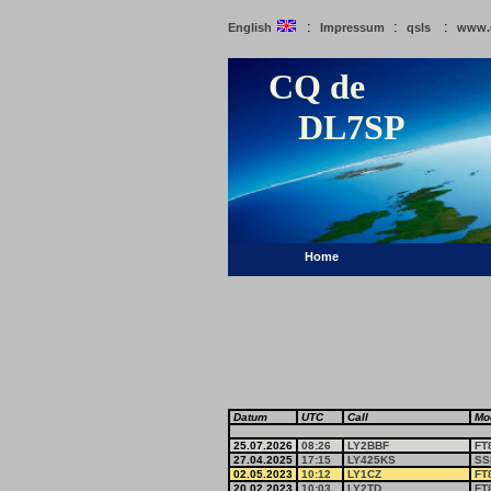
:
:
:
English
Impressum
qsls
www.
CQ de
DL7SP
Home
Datum
UTC
Call
Mo
25.07.2026
08:26
LY2BBF
FT
27.04.2025
17:15
LY425KS
SS
02.05.2023
10:12
LY1CZ
FT
20.02.2023
10:03
LY2TD
FT