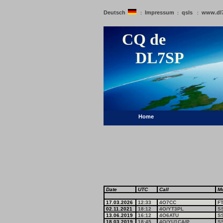
Deutsch
Impressum
qsls
www.dl
:
:
:
CQ de
DL7SP
Home
Date
UTC
Call
M
17.03.2026
12:33
4O7CC
F
02.11.2021
18:12
4O/YT3PL
S
13.06.2019
16:12
4O6ATU
S
18.03.2019
18:45
4O/YU1CA/P
S