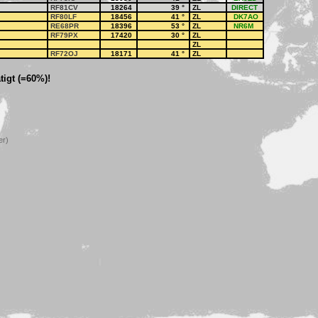
RF81CV
18264
39
°
ZL
DIRECT
RF80LF
18456
41
°
ZL
DK7AO
RE68PR
18396
53
°
ZL
NR6M
RF79PX
17420
30
°
ZL
ZL
RF72OJ
18171
41
°
ZL
igt (=60%)!
er)