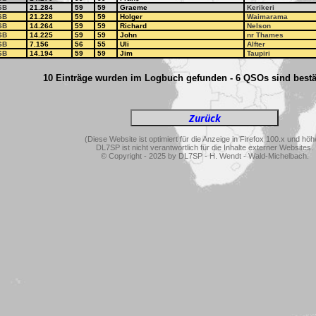
SB
21.284
59
59
Graeme
Kerikeri
SB
21.228
59
59
Holger
Waimarama
SB
14.264
59
59
Richard
Nelson
SB
14.225
59
59
John
nr Thames
SB
7.156
56
55
Uli
Alfter
SB
14.194
59
59
Jim
Taupiri
10 Einträge wurden im Logbuch gefunden - 6 QSOs sind bestät
(Diese Website ist optimiert für die Anzeige in Firefox 100.x und höh
DL7SP ist nicht verantwortlich für die Inhalte externer Websites.
© Copyright - 2025 by DL7SP - H. Wendt - Wald-Michelbach.