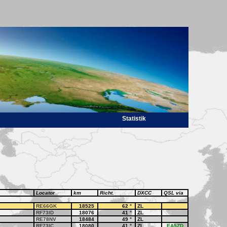
Statistik
Locator
km
Richt.
DXCC
QSL via
RE66GK
18525
62
°
ZL
RF73ID
18076
41
°
ZL
RE78NV
18484
49
°
ZL
RF73IC
18080
41
°
ZL
EA5ZD