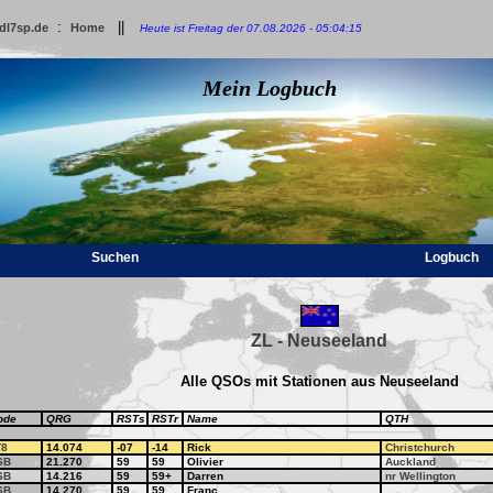
:
||
dl7sp.de
Home
Heute ist Freitag der 07.08.2026 - 05:04:15
Mein Logbuch
Suchen
Logbuch
ZL - Neuseeland
Alle QSOs mit Stationen aus Neuseeland
ode
QRG
RSTs
RSTr
Name
QTH
T8
14.074
-07
-14
Rick
Christchurch
SB
21.270
59
59
Olivier
Auckland
SB
14.216
59
59+
Darren
nr Wellington
SB
14.270
59
59
Franc