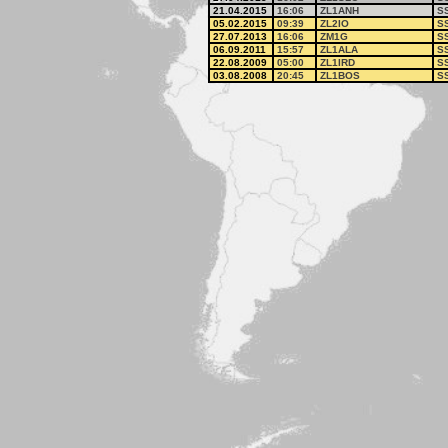
21.04.2015
16:06
ZL1ANH
S
05.02.2015
09:39
ZL2IO
S
27.07.2013
16:06
ZM1G
S
06.09.2011
15:57
ZL1ALA
S
22.08.2009
05:00
ZL1IRD
S
03.08.2008
20:45
ZL1BOS
S