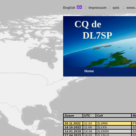
:
:
:
English
Impressum
qsls
www.
CQ de
DL7SP
Home
Datum
UTC
Call
M
20.11.2022
11:33
ZL3RIK
F
18.10.2022
11:00
ZL1XS
S
14.01.2018
10:36
ZL2SDX
S
27.04.2015
16:02
ZL1SLO
S