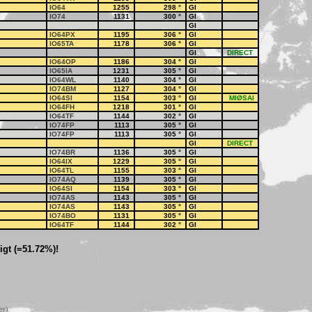
IO64
1255
298
°
GI
IO74
1131
300
°
GI
GI
IO64PX
1195
306
°
GI
IO65TA
1178
306
°
GI
GI
DIRECT
IO64OP
1186
304
°
GI
IO65IA
1231
305
°
GI
IO64WL
1140
304
°
GI
IO74BM
1127
304
°
GI
IO64SI
1154
303
°
GI
MIØSAI
IO64FH
1218
301
°
GI
IO64TF
1144
302
°
GI
IO74FP
1113
305
°
GI
IO74FP
1113
305
°
GI
GI
DIRECT
IO74BR
1136
305
°
GI
IO64IX
1229
305
°
GI
IO64TL
1155
303
°
GI
IO74AQ
1139
305
°
GI
IO64SI
1154
303
°
GI
IO74AS
1143
305
°
GI
IO74AS
1143
305
°
GI
IO74BO
1131
305
°
GI
IO64TF
1144
302
°
GI
gt (=51.72%)!
er)