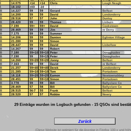
8
14.075
+14
+14
Chris
Lough Neagh
8
18.102
+03
-10
B
14.227
59
59
Gerard
Belfast
B
14.200
59
59
David
Londonderry
B
28.516
57
57
John
Dunloy
B
28.420
59
59
Thomas
Lisburn
B
7.190
59+
59+
David
Cookstown
B
28.469
59
59
Jim
nr Derry
B
7.175
59
59
Summer
B
14.206
59
59
Damien
Eglinton Village
B
21.280
59
59
Simon
B
28.447
59
59
David
Lisbellaw
B
14.267
59
59
Robert
B
7.180
59+10
59+10
Peter
Donaghadee
B
7.190
59
59+15
Peter
Donaghadee
B
14.260
59+20
59+20
Jonny
Belfast
B
7.163
59
59
David
nr Belfast
B
21.257
59+40
59+40
Derek
Londonderry
B
21.285
59+10
59+10
Tom
Portadown
B
18.118
59+20
59+20
Eamon
Newtownabbey
B
28.451
59
59+10
Simon
Portadown
B
3.778
59
59
Bill
Ballyclare Co
B
28.469
57
58
Bill
Ballyclare Co
B
28.515
56-7
55
Frank
Belfast
B
28.520
57
57
Robbie
Newry
29 Einträge wurden im Logbuch gefunden - 15 QSOs sind bestäti
(Diese Website ist optimiert für die Anzeige in Firefox 100.x und höh