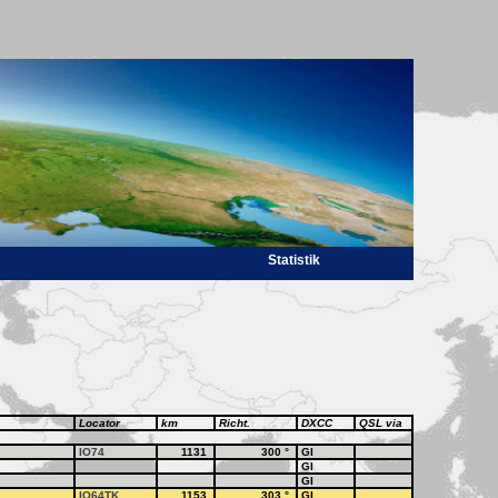
Statistik
Locator
km
Richt.
DXCC
QSL via
IO74
1131
300
°
GI
GI
GI
IO64TK
1153
303
°
GI