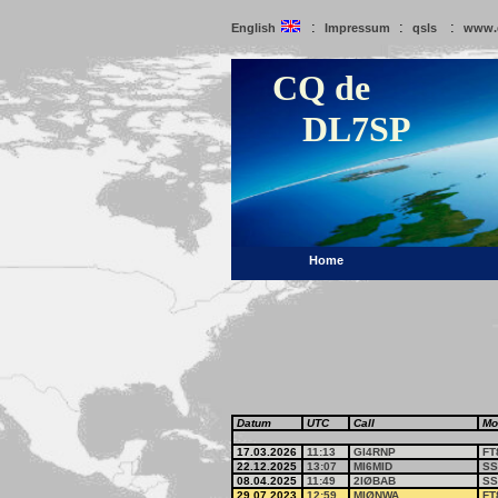
:
:
:
English
Impressum
qsls
www.
CQ de
DL7SP
Home
Datum
UTC
Call
Mo
17.03.2026
11:13
GI4RNP
FT
22.12.2025
13:07
MI6MID
SS
08.04.2025
11:49
2IØBAB
SS
29.07.2023
12:59
MIØNWA
FT