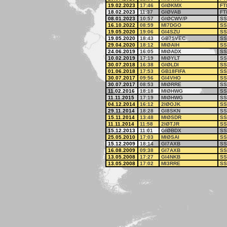
19.02.2023
17:46
GIØKMX
FT
18.02.2023
11:37
GIØVAB
FT
08.01.2023
10:57
GIØCWV/P
SS
16.10.2022
08:59
MI7DGO
SS
19.05.2020
19:06
GI4SZU
SS
19.05.2020
18:43
GB75VEC
SS
29.04.2020
18:12
MIØAIH
SS
24.06.2019
16:05
MIØADX
SS
10.02.2019
17:19
MIØYLT
SS
30.07.2018
16:38
GIØLDI
SS
01.06.2018
17:53
GB18FIFA
SS
30.07.2017
09:56
GI4VHO
SS
30.07.2017
08:53
MIØRRE
SS
11.02.2016
18:18
MIØHWG
SS
11.11.2015
17:19
MIØHWG
SS
04.12.2014
16:12
2IØOJK
SS
29.11.2014
18:28
GI8SKN
SS
15.11.2014
13:48
MIØSDR
SS
11.11.2014
11:58
2IØTJR
SS
15.12.2013
11:01
GIØBDX
SS
25.05.2010
17:03
MIØSAI
SS
15.12.2009
18:14
GI7AXB
SS
16.08.2009
09:38
GI7AXB
SS
13.05.2008
17:27
GI4NKB
SS
13.05.2008
17:02
MI3RRE
SS