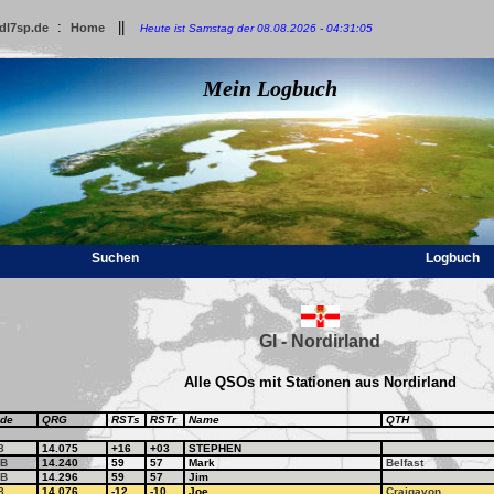
:
||
dl7sp.de
Home
Heute ist Samstag der 08.08.2026 - 04:31:05
Mein Logbuch
Suchen
Logbuch
GI - Nordirland
Alle QSOs mit Stationen aus Nordirland
de
QRG
RSTs
RSTr
Name
QTH
8
14.075
+16
+03
STEPHEN
B
14.240
59
57
Mark
Belfast
B
14.296
59
57
Jim
8
14.076
-12
-10
Joe
Craigavon