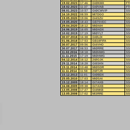
19.02.2023
17:46
GIØKMX
FT
18.02.2023
11:37
GIØVAB
FT
08.01.2023
10:57
GIØCWV/P
SS
16.10.2022
08:59
MI7DGO
SS
19.05.2020
19:06
GI4SZU
SS
19.05.2020
18:43
GB75VEC
SS
29.04.2020
18:12
MIØAIH
SS
24.06.2019
16:05
MIØADX
SS
10.02.2019
17:19
MIØYLT
SS
30.07.2018
16:38
GIØLDI
SS
01.06.2018
17:53
GB18FIFA
SS
30.07.2017
09:56
GI4VHO
SS
30.07.2017
08:53
MIØRRE
SS
11.02.2016
18:18
MIØHWG
SS
11.11.2015
17:19
MIØHWG
SS
04.12.2014
16:12
2IØOJK
SS
29.11.2014
18:28
GI8SKN
SS
15.11.2014
13:48
MIØSDR
SS
11.11.2014
11:58
2IØTJR
SS
15.12.2013
11:01
GIØBDX
SS
25.05.2010
17:03
MIØSAI
SS
15.12.2009
18:14
GI7AXB
SS
16.08.2009
09:38
GI7AXB
SS
13.05.2008
17:27
GI4NKB
SS
13.05.2008
17:02
MI3RRE
SS