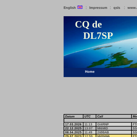
:
:
:
English
Impressum
qsls
www.
CQ de
DL7SP
Home
Datum
UTC
Call
Mo
17.03.2026
11:13
GI4RNP
FT
22.12.2025
13:07
MI6MID
SS
08.04.2025
11:49
2IØBAB
SS
29.07.2023
12:59
MIØNWA
FT