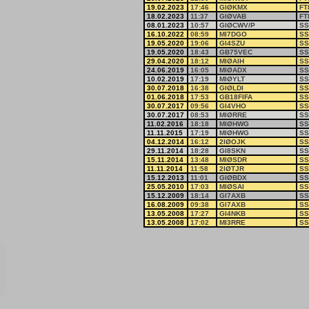
19.02.2023
17:46
GIØKMX
FT
18.02.2023
11:37
GIØVAB
FT
08.01.2023
10:57
GIØCWV/P
SS
16.10.2022
08:59
MI7DGO
SS
19.05.2020
19:06
GI4SZU
SS
19.05.2020
18:43
GB75VEC
SS
29.04.2020
18:12
MIØAIH
SS
24.06.2019
16:05
MIØADX
SS
10.02.2019
17:19
MIØYLT
SS
30.07.2018
16:38
GIØLDI
SS
01.06.2018
17:53
GB18FIFA
SS
30.07.2017
09:56
GI4VHO
SS
30.07.2017
08:53
MIØRRE
SS
11.02.2016
18:18
MIØHWG
SS
11.11.2015
17:19
MIØHWG
SS
04.12.2014
16:12
2IØOJK
SS
29.11.2014
18:28
GI8SKN
SS
15.11.2014
13:48
MIØSDR
SS
11.11.2014
11:58
2IØTJR
SS
15.12.2013
11:01
GIØBDX
SS
25.05.2010
17:03
MIØSAI
SS
15.12.2009
18:14
GI7AXB
SS
16.08.2009
09:38
GI7AXB
SS
13.05.2008
17:27
GI4NKB
SS
13.05.2008
17:02
MI3RRE
SS