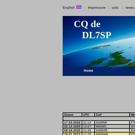
:
:
:
English
Impressum
qsls
www.
CQ de
DL7SP
Home
Datum
UTC
Call
Mo
17.03.2026
11:13
GI4RNP
FT
22.12.2025
13:07
MI6MID
SS
08.04.2025
11:49
2IØBAB
SS
29.07.2023
12:59
MIØNWA
FT