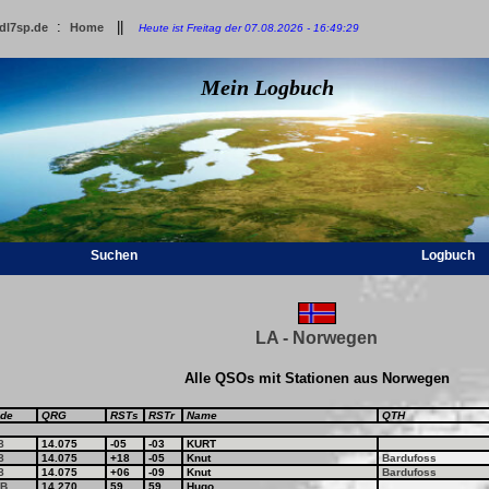
:
||
dl7sp.de
Home
Heute ist Freitag der 07.08.2026 - 16:49:29
Mein Logbuch
Suchen
Logbuch
LA - Norwegen
Alle QSOs mit Stationen aus Norwegen
de
QRG
RSTs
RSTr
Name
QTH
8
14.075
-05
-03
KURT
8
14.075
+18
-05
Knut
Bardufoss
8
14.075
+06
-09
Knut
Bardufoss
B
14.270
59
59
Hugo