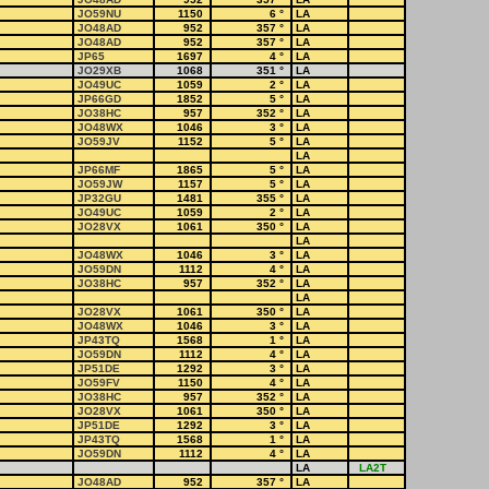
JO59NU
1150
6
°
LA
JO48AD
952
357
°
LA
JO48AD
952
357
°
LA
JP65
1697
4
°
LA
JO29XB
1068
351
°
LA
JO49UC
1059
2
°
LA
JP66GD
1852
5
°
LA
JO38HC
957
352
°
LA
JO48WX
1046
3
°
LA
JO59JV
1152
5
°
LA
LA
JP66MF
1865
5
°
LA
JO59JW
1157
5
°
LA
JP32GU
1481
355
°
LA
JO49UC
1059
2
°
LA
JO28VX
1061
350
°
LA
LA
JO48WX
1046
3
°
LA
JO59DN
1112
4
°
LA
JO38HC
957
352
°
LA
LA
JO28VX
1061
350
°
LA
JO48WX
1046
3
°
LA
JP43TQ
1568
1
°
LA
JO59DN
1112
4
°
LA
JP51DE
1292
3
°
LA
JO59FV
1150
4
°
LA
JO38HC
957
352
°
LA
JO28VX
1061
350
°
LA
JP51DE
1292
3
°
LA
JP43TQ
1568
1
°
LA
JO59DN
1112
4
°
LA
LA
LA2T
JO48AD
952
357
°
LA