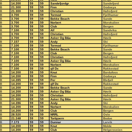
B
14.200
59
59
Sandefjordgr
Sandefjord
B
21.300
59
59
Finn
Godoeya
B
21.300
59
59
Christian
Hafrsfjord
B
3.700
59
59
Tormod
Fjellhamar
B
3.700
59
59
Bekke Beach
Sande
B
3.700
59
59
Norbert
Morokulien
B
3.700
59
59
Club
Bergen
B
7.100
59
59
Alf
Sandvika
B
3.700
59
59
Christian
Hafrsfjord
B
3.700
59
59
Asker Og B&a
Høvik
B
7.157
59
59
Andy
Ski
B
7.100
59
59
Tormod
Fjellhamar
B
7.100
59
59
Bekke Beach
Sande
B
7.100
59
59
Club
Bergen
B
7.100
59
59
Christian
Hafrsfjord
B
7.100
59
59
Asker Og B&a
Høvik
B
7.100
59
59
Norbert
Morokulien
B
7.100
59
59
qlf Dx
Rakkestad
B
14.200
59
59
Knut
Bardufoss
B
14.200
59
59
Finn
Godoeya
B
14.285
59
59
Per
Blefjell
B
14.200
59
59
qlf Dx
Rakkestad
B
14.200
59
59
Bekke Beach
Sande
B
14.200
59
59
Asker Og B&a
Høvik
B
14.200
59
59
Christian
Hafrsfjord
B
21.300
59
59
Asker Og B&a
Høvik
B
14.286
59
59
Andy
Ski
B
14.200
59
59
Norbert
Morokulien
B
14.200
59
59
Club
Bergen
B
28.520
59
59
NRRL
Oslo
B
21.248
59
59
Torbjoern
Bodoe
B
7.173
59
59
Gunnar
Larvik
B
14.200
59
59
Knut
Molde
B
14.200
59
59
Club
Helgeroveien