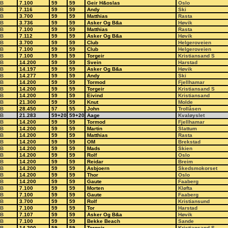
B
7.100
59
59
Geir H&oslas
Oslo
B
7.116
59
59
Andy
Ski
B
3.700
59
59
Matthias
Rasta
B
3.736
59
59
Asker Og B&a
Høvik
B
7.100
59
59
Matthias
Rasta
B
7.112
59
59
Asker Og B&a
Høvik
B
3.700
59
59
Club
Helgeroveien
B
7.100
59
59
Club
Helgeroveien
B
7.100
59
59
Torgeir
Kristiansand S
B
14.200
59
59
Svein
Harstad
B
14.197
59
59
Asker Og B&a
Høvik
B
14.277
59
59
Andy
Ski
B
14.200
59
59
Tormod
Fjellhamar
B
14.200
59
59
Torgeir
Kristiansand S
B
14.200
59
59
Eivind
Kristiansand
B
21.300
59
59
Knut
Molde
B
28.450
57
55
John
Trollåsen
B
21.283
59+20
59+20
Aage
Kvaløyslet
B
14.200
59
59
Tormod
Fjellhamar
B
14.200
59
59
Martin
Slattum
B
14.200
59
59
Matthias
Rasta
B
14.200
59
59
OM
Brekstad
B
14.200
59
59
Mads
Skien
B
14.200
59
59
Rolf
Oslo
B
14.200
59
59
Reidar
Breim
B
14.200
59
59
Asbjoern
Skedsmokorset
B
14.200
59
59
Thor
Oslo
B
14.200
59
59
Gaute
Faaberg
B
7.100
59
59
Morten
Kløfta
B
7.100
59
59
Gaute
Faaberg
B
3.700
59
59
Rolf
Kristiansund
B
7.100
59
59
Tor
Harstad
B
7.107
59
59
Asker Og B&a
Høvik
B
7.100
59
59
Bekke Beach
Sande
B
14.200
59
59
Torgeir
Kristiansand S