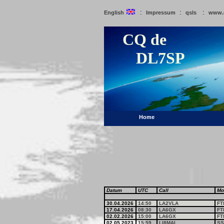
:
:
:
English
Impressum
qsls
www.
CQ de
DL7SP
Home
Datum
UTC
Call
Mo
30.04.2026
14:50
LA2VLA
FT
17.04.2026
08:30
LA6GX
FT
02.02.2026
15:00
LA6GX
FT
02.05.2023
15:59
LI8MAI
SS