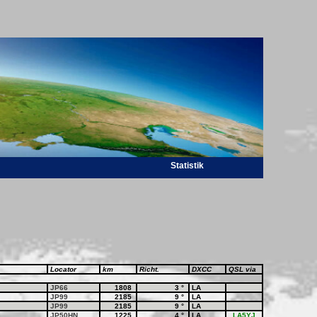
Statistik
Locator
km
Richt.
DXCC
QSL via
JP66
1808
3
°
LA
JP99
2185
9
°
LA
JP99
2185
9
°
LA
JP50HN
1225
4
°
LA
LA5YJ