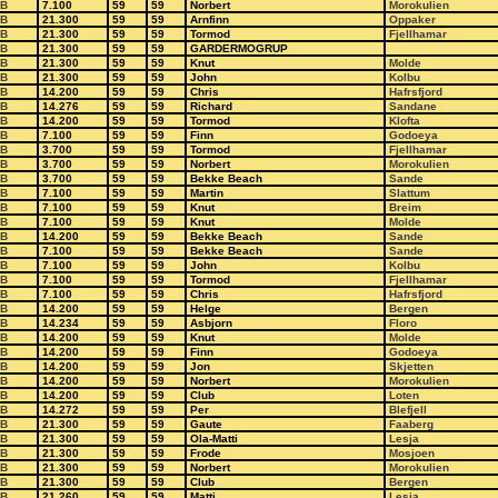
B
7.100
59
59
Norbert
Morokulien
B
21.300
59
59
Arnfinn
Oppaker
B
21.300
59
59
Tormod
Fjellhamar
B
21.300
59
59
GARDERMOGRUP
B
21.300
59
59
Knut
Molde
B
21.300
59
59
John
Kolbu
B
14.200
59
59
Chris
Hafrsfjord
B
14.276
59
59
Richard
Sandane
B
14.200
59
59
Tormod
Klofta
B
7.100
59
59
Finn
Godoeya
B
3.700
59
59
Tormod
Fjellhamar
B
3.700
59
59
Norbert
Morokulien
B
3.700
59
59
Bekke Beach
Sande
B
7.100
59
59
Martin
Slattum
B
7.100
59
59
Knut
Breim
B
7.100
59
59
Knut
Molde
B
14.200
59
59
Bekke Beach
Sande
B
7.100
59
59
Bekke Beach
Sande
B
7.100
59
59
John
Kolbu
B
7.100
59
59
Tormod
Fjellhamar
B
7.100
59
59
Chris
Hafrsfjord
B
14.200
59
59
Helge
Bergen
B
14.234
59
59
Asbjorn
Floro
B
14.200
59
59
Knut
Molde
B
14.200
59
59
Finn
Godoeya
B
14.200
59
59
Jon
Skjetten
B
14.200
59
59
Norbert
Morokulien
B
14.200
59
59
Club
Loten
B
14.272
59
59
Per
Blefjell
B
21.300
59
59
Gaute
Faaberg
B
21.300
59
59
Ola-Matti
Lesja
B
21.300
59
59
Frode
Mosjoen
B
21.300
59
59
Norbert
Morokulien
B
21.300
59
59
Club
Bergen
B
21.260
59
59
Matti
Lesja