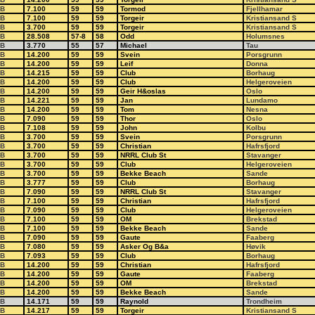
B
7.100
59
59
Tormod
Fjellhamar
B
7.100
59
59
Torgeir
Kristiansand S
B
3.700
59
59
Torgeir
Kristiansand S
B
28.508
57-8
58
Odd
Holumsnes
B
3.770
55
57
Michael
Tau
B
14.200
59
59
Svein
Porsgrunn
B
14.200
59
59
Leif
Donna
B
14.215
59
59
Club
Borhaug
B
14.200
59
59
Club
Helgeroveien
B
14.200
59
59
Geir H&oslas
Oslo
B
14.221
59
59
Jan
Lundamo
B
14.200
59
59
Tom
Nesna
B
7.090
59
59
Thor
Oslo
B
7.108
59
59
John
Kolbu
B
3.700
59
59
Svein
Porsgrunn
B
3.700
59
59
Christian
Hafrsfjord
B
3.700
59
59
NRRL Club St
Stavanger
B
3.700
59
59
Club
Helgeroveien
B
3.700
59
59
Bekke Beach
Sande
B
3.777
59
59
Club
Borhaug
B
7.090
59
59
NRRL Club St
Stavanger
B
7.100
59
59
Christian
Hafrsfjord
B
7.090
59
59
Club
Helgeroveien
B
7.100
59
59
OM
Brekstad
B
7.100
59
59
Bekke Beach
Sande
B
7.090
59
59
Gaute
Faaberg
B
7.080
59
59
Asker Og B&a
Høvik
B
7.093
59
59
Club
Borhaug
B
14.200
59
59
Christian
Hafrsfjord
B
14.200
59
59
Gaute
Faaberg
B
14.200
59
59
OM
Brekstad
B
14.200
59
59
Bekke Beach
Sande
B
14.171
59
59
Raynold
Trondheim
B
14.217
59
59
Torgeir
Kristiansand S