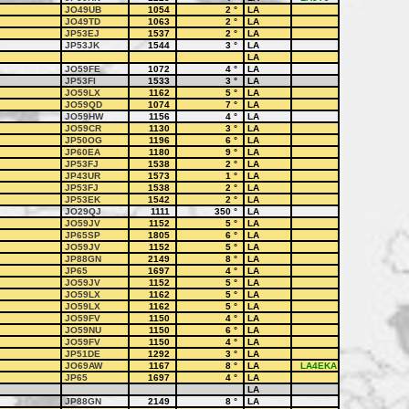
JO49UB
1054
2
°
LA
JO49TD
1063
2
°
LA
JP53EJ
1537
2
°
LA
JP53JK
1544
3
°
LA
LA
JO59FE
1072
4
°
LA
JP53FI
1533
3
°
LA
JO59LX
1162
5
°
LA
JO59QD
1074
7
°
LA
JO59HW
1156
4
°
LA
JO59CR
1130
3
°
LA
JP50OG
1196
6
°
LA
JP60EA
1180
9
°
LA
JP53FJ
1538
2
°
LA
JP43UR
1573
1
°
LA
JP53FJ
1538
2
°
LA
JP53EK
1542
2
°
LA
JO29QJ
1111
350
°
LA
JO59JV
1152
5
°
LA
JP65SP
1805
6
°
LA
JO59JV
1152
5
°
LA
JP88GN
2149
8
°
LA
JP65
1697
4
°
LA
JO59JV
1152
5
°
LA
JO59LX
1162
5
°
LA
JO59LX
1162
5
°
LA
JO59FV
1150
4
°
LA
JO59NU
1150
6
°
LA
JO59FV
1150
4
°
LA
JP51DE
1292
3
°
LA
JO69AW
1167
8
°
LA
LA4EKA
JP65
1697
4
°
LA
LA
JP88GN
2149
8
°
LA