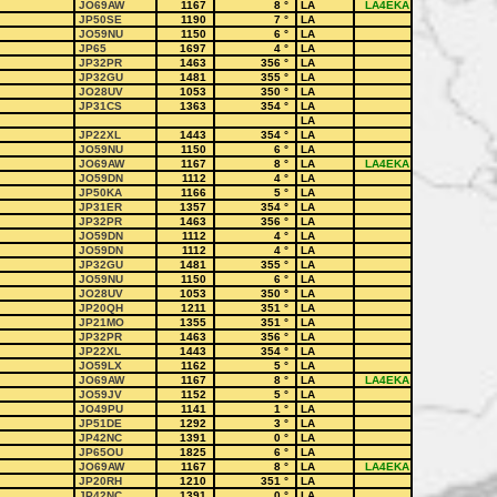
JO69AW
1167
8
°
LA
LA4EKA
JP50SE
1190
7
°
LA
JO59NU
1150
6
°
LA
JP65
1697
4
°
LA
JP32PR
1463
356
°
LA
JP32GU
1481
355
°
LA
JO28UV
1053
350
°
LA
JP31CS
1363
354
°
LA
LA
JP22XL
1443
354
°
LA
JO59NU
1150
6
°
LA
JO69AW
1167
8
°
LA
LA4EKA
JO59DN
1112
4
°
LA
JP50KA
1166
5
°
LA
JP31ER
1357
354
°
LA
JP32PR
1463
356
°
LA
JO59DN
1112
4
°
LA
JO59DN
1112
4
°
LA
JP32GU
1481
355
°
LA
JO59NU
1150
6
°
LA
JO28UV
1053
350
°
LA
JP20QH
1211
351
°
LA
JP21MO
1355
351
°
LA
JP32PR
1463
356
°
LA
JP22XL
1443
354
°
LA
JO59LX
1162
5
°
LA
JO69AW
1167
8
°
LA
LA4EKA
JO59JV
1152
5
°
LA
JO49PU
1141
1
°
LA
JP51DE
1292
3
°
LA
JP42NC
1391
0
°
LA
JP65OU
1825
6
°
LA
JO69AW
1167
8
°
LA
LA4EKA
JP20RH
1210
351
°
LA
JP42NC
1391
0
°
LA