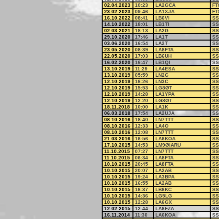
02.04.2023
10:23
LA2GCA
FT
23.02.2023
09:46
LA1XJA
FT
16.10.2022
08:41
LB6VI
SS
14.10.2022
18:01
LB1TI
SS
02.03.2021
18:13
LA2G
SS
29.10.2020
17:46
LA1T
SS
03.06.2020
16:54
LA2T
SS
23.05.2020
08:39
LA8FTA
SS
22.05.2020
17:03
LB6UH
SS
16.02.2020
16:47
LB1QI
SS
13.10.2019
11:29
LA4ESA
SS
13.10.2019
05:59
LN2G
SS
12.10.2019
16:26
LN3C
SS
12.10.2019
15:53
LG8ØT
SS
12.10.2019
14:28
LA1YPA
SS
12.10.2019
12:20
LG8ØT
SS
18.11.2018
10:00
LA1K
SS
06.03.2018
17:54
LA2UJA
SS
08.10.2016
18:40
LN7TTT
SS
08.10.2016
12:33
LA4O
SS
08.10.2016
12:08
LN7TTT
SS
21.03.2016
16:56
LA6KOA
SS
17.10.2015
14:53
LM9ØIARU
SS
11.10.2015
07:27
LN7TTT
SS
11.10.2015
06:34
LA8FTA
SS
10.10.2015
20:45
LA8FTA
SS
10.10.2015
20:07
LA2AB
SS
10.10.2015
19:24
LA3BPA
SS
10.10.2015
16:55
LA2AB
SS
10.10.2015
16:37
LB6KC
SS
10.10.2015
14:36
LG5LG
SS
10.10.2015
12:28
LA6GX
SS
12.02.2015
12:44
LA6FZA
SS
16.11.2014
11:30
LA6KOA
SS