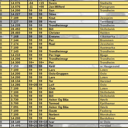
8
14.076
-04
+15
Svein
Stathelle
8
14.076
-11
+00
Jan-Wilford
Porsgrunn
B
14.200
59
59
San
Trondheim
B
14.227
59
59
Stian
B
7.189
59
58
Knut
Jessjeim
B
7.127
59
59
Hans
Tønsberg
B
14.239
59
59
Trondheimsgr
Trondheim
B
28.492
59
59
Bill
Skillebekk
B
28.460
59
59
Christer
Halden
B
7.168
59
59
Erwann
Eiksmarka
B
7.144
59
59
Per
Brammen
B
7.174
59
59
Rual
Jessheim
B
7.100
59
58
Austmarka
B
7.143
59
59
Trondheimsgr
Trondheim
B
14.210
59
59
Per Inge
Bjugn
B
14.206
59
59
Trondheimsgr
Trondheim
B
14.300
59+
59+
Per
Trondheim
B
7.153
59
59
Ketil
nr Haugesund
B
7.100
59
59
Lars
Loten
B
14.200
59
59
Oslo-Gruppen
Oslo
B
14.200
59
59
Lars
Loten
B
18.134
59
59
Tor
Harstad
B
14.286
59+20
59
Leif
Oslo
B
7.100
59
59
Club
Loten
B
7.100
59
59
Bill
Skillebekk
B
3.700
59
59
Bill
Skillebekk
B
3.730
59
59
Asker Og B&a
Høvik
B
3.700
59
59
Tormod
Fjellhamar
B
7.091
59
59
Asker Og B&a
Høvik
B
7.100
59
59
Gaute
Faaberg
B
7.100
59
59
Norbert
Morokulien
B
14.200
59
59
Knut
Bardufoss
B
18.140
59+20
59+10
Ivar
nr Oslo
B
28.495
59+20
59+10
Tor
Harstad