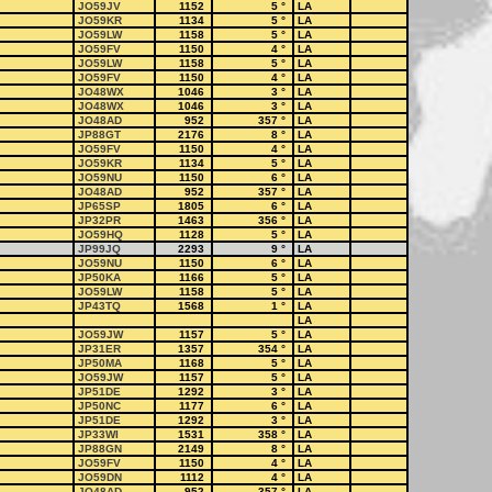
JO59JV
1152
5
°
LA
JO59KR
1134
5
°
LA
JO59LW
1158
5
°
LA
JO59FV
1150
4
°
LA
JO59LW
1158
5
°
LA
JO59FV
1150
4
°
LA
JO48WX
1046
3
°
LA
JO48WX
1046
3
°
LA
JO48AD
952
357
°
LA
JP88GT
2176
8
°
LA
JO59FV
1150
4
°
LA
JO59KR
1134
5
°
LA
JO59NU
1150
6
°
LA
JO48AD
952
357
°
LA
JP65SP
1805
6
°
LA
JP32PR
1463
356
°
LA
JO59HQ
1128
5
°
LA
JP99JQ
2293
9
°
LA
JO59NU
1150
6
°
LA
JP50KA
1166
5
°
LA
JO59LW
1158
5
°
LA
JP43TQ
1568
1
°
LA
LA
JO59JW
1157
5
°
LA
JP31ER
1357
354
°
LA
JP50MA
1168
5
°
LA
JO59JW
1157
5
°
LA
JP51DE
1292
3
°
LA
JP50NC
1177
6
°
LA
JP51DE
1292
3
°
LA
JP33WI
1531
358
°
LA
JP88GN
2149
8
°
LA
JO59FV
1150
4
°
LA
JO59DN
1112
4
°
LA
JO48AD
952
357
°
LA