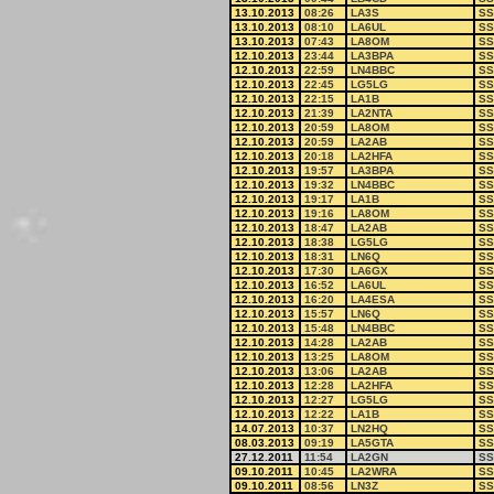
13.10.2013
08:26
LA3S
SS
13.10.2013
08:10
LA6UL
SS
13.10.2013
07:43
LA8OM
SS
12.10.2013
23:44
LA3BPA
SS
12.10.2013
22:59
LN4BBC
SS
12.10.2013
22:45
LG5LG
SS
12.10.2013
22:15
LA1B
SS
12.10.2013
21:39
LA2NTA
SS
12.10.2013
20:59
LA8OM
SS
12.10.2013
20:59
LA2AB
SS
12.10.2013
20:18
LA2HFA
SS
12.10.2013
19:57
LA3BPA
SS
12.10.2013
19:32
LN4BBC
SS
12.10.2013
19:17
LA1B
SS
12.10.2013
19:16
LA8OM
SS
12.10.2013
18:47
LA2AB
SS
12.10.2013
18:38
LG5LG
SS
12.10.2013
18:31
LN6Q
SS
12.10.2013
17:30
LA6GX
SS
12.10.2013
16:52
LA6UL
SS
12.10.2013
16:20
LA4ESA
SS
12.10.2013
15:57
LN6Q
SS
12.10.2013
15:48
LN4BBC
SS
12.10.2013
14:28
LA2AB
SS
12.10.2013
13:25
LA8OM
SS
12.10.2013
13:06
LA2AB
SS
12.10.2013
12:28
LA2HFA
SS
12.10.2013
12:27
LG5LG
SS
12.10.2013
12:22
LA1B
SS
14.07.2013
10:37
LN2HQ
SS
08.03.2013
09:19
LA5GTA
SS
27.12.2011
11:54
LA2GN
SS
09.10.2011
10:45
LA2WRA
SS
09.10.2011
08:56
LN3Z
SS