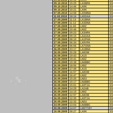
09.10.2010
15:25
LA3BPA
SS
09.10.2010
14:46
LA9K
SS
09.10.2010
10:21
LA9K
SS
07.05.2010
14:58
LA5WNA
SS
11.02.2010
18:16
LA5SAA
SS
27.09.2009
11:13
LA1BNA
SS
27.09.2009
11:12
LA3DNA
SS
27.09.2009
11:00
LN9Z
SS
27.09.2009
10:46
LN3Z
SS
27.09.2009
09:23
LA3HPA
SS
27.09.2009
09:15
LA4AAA
SS
27.09.2009
08:10
LA1PHA
SS
27.09.2009
06:34
LA9VPA
SS
27.09.2009
06:06
LA7GNA
SS
26.09.2009
23:17
LA1BNA
SS
26.09.2009
20:28
LA8OM
SS
26.09.2009
19:43
LA1S
SS
26.09.2009
19:41
LN3Z
SS
26.09.2009
19:38
LN4BBC
SS
26.09.2009
18:56
LN9Z
SS
26.09.2009
17:49
LA1S
SS
26.09.2009
16:57
LA8OM
SS
26.09.2009
16:47
LN3Z
SS
26.09.2009
15:25
LN2U
SS
26.09.2009
15:17
LN4BBC
SS
26.09.2009
15:01
LA9TJA
SS
26.09.2009
14:29
LA2AB
SS
26.09.2009
14:15
LN9Z
SS
26.09.2009
12:57
LA8OM
SS
26.09.2009
12:35
LA9TJA
SS
26.09.2009
12:32
LN2U
SS
24.09.2009
13:04
LN4BBC
SS
30.08.2009
14:07
LM2T7ØY
SS
16.08.2009
08:27
LA9K
SS