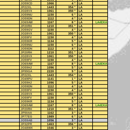
JO59CD
1066
4
°
LA
JP22XL
1443
354
°
LA
JO28VX
1061
350
°
LA
JO59NU
1150
6
°
LA
JO59DN
1112
4
°
LA
JO69AW
1167
8
°
LA
LA4EKA
JP20RH
1210
351
°
LA
JO59GV
1150
4
°
LA
JO28VX
1061
350
°
LA
JO59FV
1150
4
°
LA
JO59KR
1134
5
°
LA
JO59NU
1150
6
°
LA
JO59DN
1112
4
°
LA
JP20RH
1210
351
°
LA
JO28VX
1061
350
°
LA
JO59FV
1150
4
°
LA
JO69AW
1167
8
°
LA
LA4EKA
JO59HJ
1096
5
°
LA
JP99GA
2220
9
°
LA
JP22XL
1443
354
°
LA
JO49PU
1141
1
°
LA
JO59HJ
1096
5
°
LA
JO59DN
1112
4
°
LA
JO59FV
1150
4
°
LA
JO28VX
1061
350
°
LA
JO59FV
1150
4
°
LA
JO59KR
1134
5
°
LA
JO69AW
1167
8
°
LA
LA4EKA
JP20RH
1210
351
°
LA
JP50AA
1162
3
°
LA
JP77EG
1989
6
°
LA
JO59AB
1056
3
°
LA
JP32PR
1463
356
°
LA
JO48WX
1046
3
°
LA