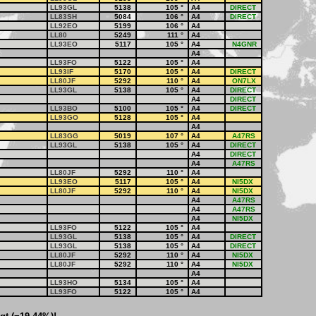
LL93GL
5138
105
°
A4
DIRECT
LL83SH
5084
106
°
A4
DIRECT
LL92EO
5199
106
°
A4
LL80
5249
111
°
A4
LL93EO
5117
105
°
A4
N4GNR
A4
LL93FO
5122
105
°
A4
LL93IF
5170
105
°
A4
DIRECT
LL80JF
5292
110
°
A4
ON7LX
LL93GL
5138
105
°
A4
DIRECT
A4
DIRECT
LL93BO
5100
105
°
A4
DIRECT
LL93GO
5128
105
°
A4
A4
LL83GG
5019
107
°
A4
A47RS
LL93GL
5138
105
°
A4
DIRECT
A4
DIRECT
A4
A47RS
LL80JF
5292
110
°
A4
LL93EO
5117
105
°
A4
NI5DX
LL80JF
5292
110
°
A4
NI5DX
A4
A47RS
A4
A47RS
A4
NI5DX
LL93FO
5122
105
°
A4
LL93GL
5138
105
°
A4
DIRECT
LL93GL
5138
105
°
A4
DIRECT
LL80JF
5292
110
°
A4
NI5DX
LL80JF
5292
110
°
A4
NI5DX
A4
LL93HO
5134
105
°
A4
LL93FO
5122
105
°
A4