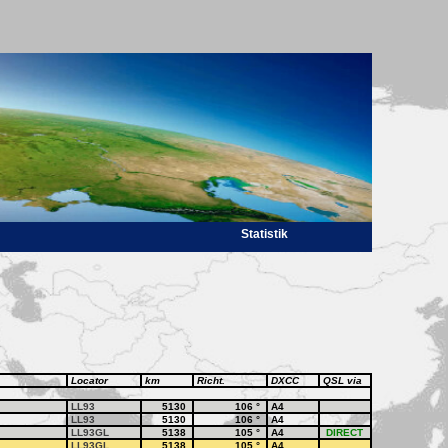
Statistik
Locator
km
Richt.
DXCC
QSL via
LL93
5130
106
°
A4
LL93
5130
106
°
A4
LL93GL
5138
105
°
A4
DIRECT
LL93GL
5138
105
°
A4