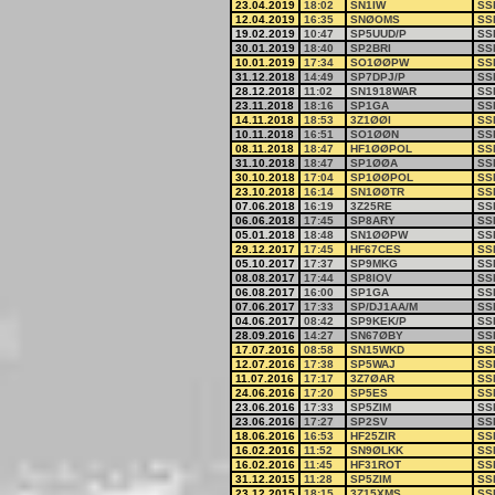
23.04.2019
18:02
SN1IW
SS
12.04.2019
16:35
SNØOMS
SS
19.02.2019
10:47
SP5UUD/P
SS
30.01.2019
18:40
SP2BRI
SS
10.01.2019
17:34
SO1ØØPW
SS
31.12.2018
14:49
SP7DPJ/P
SS
28.12.2018
11:02
SN1918WAR
SS
23.11.2018
18:16
SP1GA
SS
14.11.2018
18:53
3Z1ØØI
SS
10.11.2018
16:51
SO1ØØN
SS
08.11.2018
18:47
HF1ØØPOL
SS
31.10.2018
18:47
SP1ØØA
SS
30.10.2018
17:04
SP1ØØPOL
SS
23.10.2018
16:14
SN1ØØTR
SS
07.06.2018
16:19
3Z25RE
SS
06.06.2018
17:45
SP8ARY
SS
05.01.2018
18:48
SN1ØØPW
SS
29.12.2017
17:45
HF67CES
SS
05.10.2017
17:37
SP9MKG
SS
08.08.2017
17:44
SP8IOV
SS
06.08.2017
16:00
SP1GA
SS
07.06.2017
17:33
SP/DJ1AA/M
SS
04.06.2017
08:42
SP9KEK/P
SS
28.09.2016
14:27
SN67ØBY
SS
17.07.2016
08:58
SN15WKD
SS
12.07.2016
17:38
SP5WAJ
SS
11.07.2016
17:17
3Z7ØAR
SS
24.06.2016
17:20
SP5ES
SS
23.06.2016
17:33
SP5ZIM
SS
23.06.2016
17:27
SP2SV
SS
18.06.2016
16:53
HF25ZIR
SS
16.02.2016
11:52
SN9ØLKK
SS
16.02.2016
11:45
HF31ROT
SS
31.12.2015
11:28
SP5ZIM
SS
23.12.2015
18:15
3Z15XMS
SS