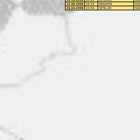
23.08.2008
18:19
HF64PW
SS
26.04.2008
12:52
SP9LJD
SS