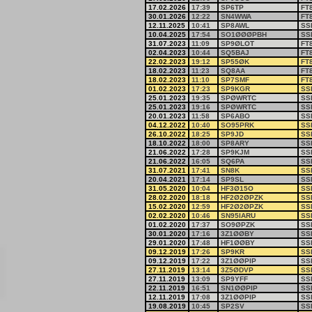
17.02.2026
17:39
SP6TP
FT
30.01.2026
12:22
SN4WWA
FT
12.11.2025
10:41
SP8AWL
SS
10.04.2025
17:54
SO1ØØØPBH
SS
31.07.2023
11:09
SP9ØLOT
FT
02.04.2023
10:44
SQ5BAJ
FT
22.02.2023
19:12
SP55ØK
FT
18.02.2023
11:23
SQ8AA
FT
18.02.2023
11:10
SP7SMF
FT
01.02.2023
17:23
SP9KGR
SS
25.01.2023
19:35
SPØWRTC
SS
25.01.2023
19:16
SPØWRTC
SS
20.01.2023
11:58
SP6ABO
SS
04.12.2022
10:40
SO95PRK
SS
26.10.2022
18:25
SP9JD
SS
18.10.2022
18:00
SP8ARY
SS
21.06.2022
17:28
SP9KJM
SS
21.06.2022
16:05
SQ6PA
SS
31.07.2021
17:41
SN8K
SS
20.04.2021
17:14
SP9SL
SS
31.05.2020
10:04
HF3Ø15O
SS
28.02.2020
18:18
HF2Ø2ØPZK
SS
15.02.2020
12:59
HF2Ø2ØPZK
SS
02.02.2020
10:46
SN95IARU
SS
01.02.2020
17:37
SO9ØPZK
SS
30.01.2020
17:16
3Z1ØØBY
SS
29.01.2020
17:48
HF1ØØBY
SS
09.12.2019
17:26
SP9KR
SS
09.12.2019
17:22
3Z1ØØPIP
SS
27.11.2019
13:14
3Z5ØDVP
SS
27.11.2019
13:09
SP9YFF
SS
22.11.2019
16:51
SN1ØØPIP
SS
12.11.2019
17:08
3Z1ØØPIP
SS
19.08.2019
10:45
SP2SV
SS