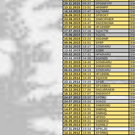
29.11.2015
09:37
SP5ØØYFF
SS
13.11.2015
13:51
HFØWFF
SS
16.10.2015
17:47
SQ7NNM
SS
26.08.2015
13:32
SPØOKY
SS
23.08.2015
15:31
SNØCIPHER
SS
19.08.2015
16:47
SN1ENIGMA
SS
27.07.2015
16:38
HF1ØØBP
SS
17.07.2015
17:18
SQ4CTM
SS
25.06.2015
17:25
SQ2HL
SS
10.06.2015
15:23
SN2ØMP
SS
09.06.2015
16:01
SP8P
SS
19.02.2015
18:17
3Z9ØIARU
SS
13.02.2015
17:27
3ZØR
SS
05.02.2015
17:41
HF9ØIARU
SS
03.02.2015
16:26
SQ8NZD
SS
29.01.2015
18:40
SO9ØIARU
SS
21.01.2015
18:13
SN9ØIARU
SS
06.01.2015
18:18
3Z9ØIARU
SS
26.12.2014
08:13
HF1ØØBL
SS
23.11.2014
10:45
SQ4IXM
SS
23.11.2014
10:29
SP4R
SS
17.08.2014
09:22
SP1KBK/1
SS
16.12.2013
17:26
SN11ØRAEM
SS
16.12.2013
17:07
SN2ØSOT
SS
24.07.2013
15:32
SP7MU
SS
24.07.2013
15:24
SO6ZG
SS
17.07.2013
18:11
SN8ØSNU
SS
14.07.2013
10:53
SNØHQ
SS
14.07.2013
10:30
SNØHQ
SS
31.05.2013
16:23
HF55O
SS
26.05.2013
09:21
SNØDKG
SS
25.05.2013
15:37
SQ9MLZ
SS
17.11.2012
13:14
SP9LJD
SS
14.11.2012
15:58
SP3RBQ
SS