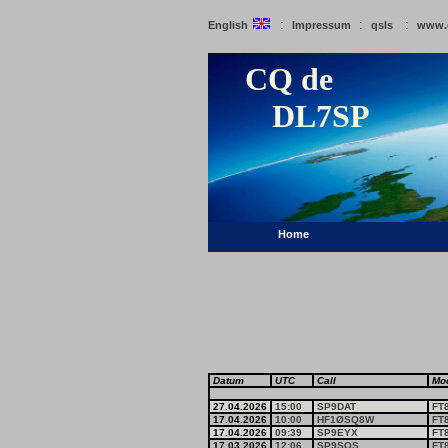
:
:
:
English
Impressum
qsls
www.
CQ de
DL7SP
Home
Datum
UTC
Call
Mo
27.04.2026
15:00
SP9DAT
FT
17.04.2026
10:00
HF1ØSQ8W
FT
17.04.2026
09:39
SP9EYX
FT
17.03.2026
12:06
SP9SOS
FT