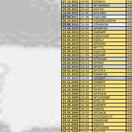
27.12.2011
10:59
SP8BJU
SS
12.12.2011
17:10
HF1ØØMSC
SS
25.09.2011
10:44
SO1TH
SS
18.09.2011
11:59
SP3JWG
SS
07.06.2011
07:38
SQ6CNM
SS
06.10.2010
17:14
SQ2ØØCHOPIN
SS
15.08.2010
10:58
3Z6ØØOM
SS
15.08.2010
08:56
SP8ØPZK
SS
12.06.2010
16:34
SNØWFF
SS
06.06.2010
09:01
SQ6OCO/P
SS
04.06.2010
15:00
SQ6ILJ
SS
01.06.2010
13:54
SP9DSD
SS
29.05.2010
15:54
HF777L
SS
26.05.2010
17:55
SQ8JCB
SS
26.05.2010
17:09
SQ9IWR
SS
25.04.2010
09:35
SP9EWM
SS
16.02.2010
18:13
SP9NH
SS
12.02.2010
18:14
HF9ØZ
SS
08.01.2010
15:34
SP1PEA
SS
01.01.2010
18:12
SN8ØPZK
SS
01.01.2010
12:29
SP2QOT
SS
03.11.2009
19:04
SNØBFF
SS
25.10.2009
18:16
SP3GTS
SS
24.10.2009
14:32
SP3PJY
SS
24.10.2009
13:35
SP3GEM
SS
17.10.2009
18:26
HF1939WW
SS
21.08.2009
03:24
SP9LJD
SS
21.08.2009
02:38
SNØWFF
SS
12.07.2009
08:24
SNØHQ
SS
25.05.2009
18:09
SP2WLB
SS
14.05.2009
15:40
3Z11EQSLCC
SS
05.01.2009
12:12
SN9ØGHK
SS
23.11.2008
12:02
SQ2CO
SS
08.11.2008
15:08
SP1918PR
SS
09.10.2008
10:21
SP6JOE
SS