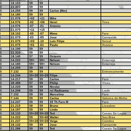
B
18.153
59
59
B
21.333
59
59
B
14.255
59
59
Carlos (Mor)
B
14.180
59
59
8
21.076
+02
+21
Mike
8
14.076
-02
+06
Henri
Tires
8
14.076
-07
-01
Antonio
8
21.075
+11
+15
8
18.102
-05
-07
Mimo
Faro
8
21.075
-03
-05
Jose
Carnaxide
8
21.075
+03
-10
Luis Filipe
Seixal
8
21.075
+01
-01
Paulo
Avanca
B
14.190
59
59
B
21.310
59
59
B
18.140
57
55
Octavio
B
14.222
59+
59+
Nelson
Estarreja
B
14.180
59+
59+
Nelson
Estarreja
B
14.205
59
59
B
7.132
59
59
Entroncamento
B
14.244
59+20
59+20
Filipe
B
14.217
59
59
Carlos
Faro
B
28.488
57
59
Philip
Viseu
B
14.220
59
59
Nicolai
B
14.208
59
59
rcl Radioama
Loule
B
7.152
59
58
Marcelino
Faro
B
7.144
59
59
Carlos
Valenca do Minho
B
14.247
59
59
35 Th Faro M
Faro
B
21.215
58
59
Bruno
Lissabon
B
14.197
59
59
Lindo
B
18.133
59+20
59+20
Ted
Casais Da Lagoa
B
14.222
59
59+40
Walter
Sao Bras
B
21.237
59+10
59+20
Veiga
Coimbra
B
18.132
59
59
Jose
Carnaxide
B
21.286
59
59
Ted
Casais Da Lagoa