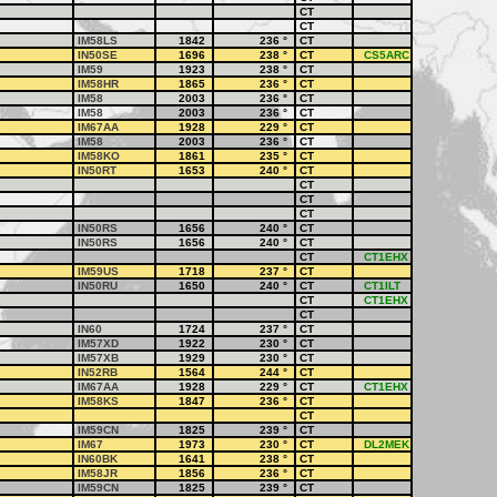
CT
CT
IM58LS
1842
236
°
CT
IN50SE
1696
238
°
CT
CS5ARC
IM59
1923
238
°
CT
IM58HR
1865
236
°
CT
IM58
2003
236
°
CT
IM58
2003
236
°
CT
IM67AA
1928
229
°
CT
IM58
2003
236
°
CT
IM58KO
1861
235
°
CT
IN50RT
1653
240
°
CT
CT
CT
CT
IN50RS
1656
240
°
CT
IN50RS
1656
240
°
CT
CT
CT1EHX
IM59US
1718
237
°
CT
IN50RU
1650
240
°
CT
CT1ILT
CT
CT1EHX
CT
IN60
1724
237
°
CT
IM57XD
1922
230
°
CT
IM57XB
1929
230
°
CT
IN52RB
1564
244
°
CT
IM67AA
1928
229
°
CT
CT1EHX
IM58KS
1847
236
°
CT
CT
IM59CN
1825
239
°
CT
IM67
1973
230
°
CT
DL2MEK
IN60BK
1641
238
°
CT
IM58JR
1856
236
°
CT
IM59CN
1825
239
°
CT