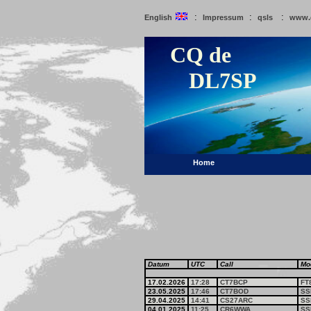
:
:
:
English
Impressum
qsls
www.
CQ de
DL7SP
Home
Datum
UTC
Call
Mo
17.02.2026
17:28
CT7BCP
FT
23.05.2025
17:46
CT7BOD
SS
29.04.2025
14:41
CS27ARC
SS
04.01.2025
11:25
CR6WWA
SS