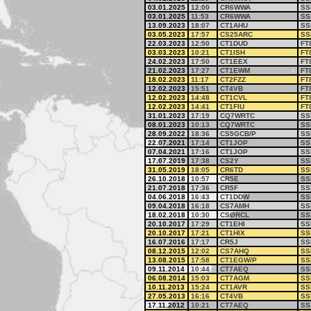
03.01.2025
12:00
CR6WWA
SS
03.01.2025
11:53
CR6WWA
SS
13.09.2023
18:07
CT1AHU
SS
03.05.2023
17:57
CS25ARC
SS
22.03.2023
12:50
CT1DUD
FT
03.03.2023
10:21
CT1ISH
FT
24.02.2023
17:50
CT1EEX
FT
21.02.2023
17:27
CT1EWM
FT
18.02.2023
11:17
CT2FZZ
FT
12.02.2023
15:51
CT4VB
FT
12.02.2023
14:48
CT1CVL
FT
12.02.2023
14:41
CT1FIU
FT
31.01.2023
17:19
CQ7WRTC
SS
08.01.2023
10:13
CQ7WRTC
SS
28.09.2022
18:36
CS5GCB/P
SS
22.07.2021
17:14
CT1JOP
SS
07.04.2021
17:16
CT1JOP
SS
17.07.2019
17:38
CS2Y
SS
31.05.2019
18:05
CR6TD
SS
26.10.2018
10:57
CR5E
SS
21.07.2018
17:36
CR5F
SS
04.06.2018
16:43
CT1DDW
SS
09.04.2018
16:18
CS7AMH
SS
18.02.2018
10:30
CSØRCL
SS
20.10.2017
17:29
CT1EHI
SS
20.10.2017
17:21
CT1HIX
SS
16.07.2016
17:17
CR5J
SS
08.12.2015
12:02
CS7AHQ
SS
13.08.2015
17:58
CT1EGW/P
SS
09.11.2014
10:44
CT7AEQ
SS
06.08.2014
15:03
CT7AGM
SS
10.11.2013
15:24
CT1AVR
SS
27.05.2013
16:16
CT4VB
SS
17.11.2012
10:21
CT7AEQ
SS