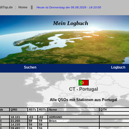
:
||
dl7sp.de
Home
Heute ist Donnerstag der 06.08.2026 - 14:10:00
Mein Logbuch
Suchen
Logbuch
CT - Portugal
Alle QSOs mit Stationen aus Portugal
de
QRG
RSTs
RSTr
Name
QTH
8
18.101
-03
-02
ADRIANO
B
21.260
59
59
Brien
B
14.235
59
59
B
28.491
59
59