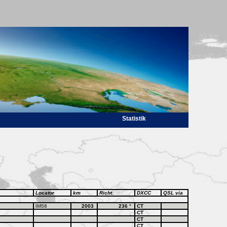
Statistik
Locator
km
Richt.
DXCC
QSL via
IM58
2003
236
°
CT
CT
CT
CT