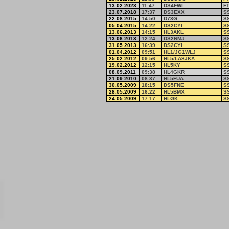
13.02.2023
11:47
DS4FWI
F
23.07.2018
17:37
DS3EXX
S
22.08.2015
14:50
D73G
S
05.04.2015
14:22
DS2CYI
S
13.06.2013
14:15
HL3AKL
S
13.06.2013
12:24
DS2NMJ
S
31.05.2013
16:39
DS2CYI
S
01.04.2012
09:51
HL1/JG1WLJ
S
25.02.2012
09:56
HL5/LA8JKA
S
19.02.2012
12:15
HL5KY
S
08.09.2011
09:38
HL4GKR
S
21.09.2010
08:37
HL5FUA
S
30.05.2009
18:15
DS5FNE
S
28.05.2009
16:22
HL5BMX
S
24.05.2009
17:17
HLØK
S