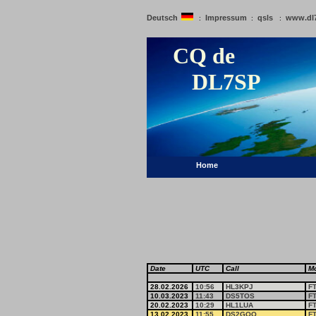
Deutsch
Impressum
qsls
www.dl
:
:
:
CQ de
DL7SP
Home
Date
UTC
Call
M
28.02.2026
10:56
HL3KPJ
F
10.03.2023
11:43
DS5TOS
F
20.02.2023
10:29
HL1LUA
F
13.02.2023
11:55
DS2GOO
F