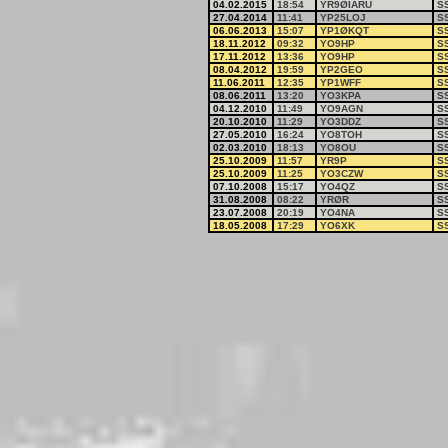
04.02.2015
18:54
YR9ØIARU
S
27.04.2014
11:41
YP25LOJ
S
06.06.2013
15:07
YP1ØKQT
S
18.11.2012
09:32
YO9HP
S
17.11.2012
13:36
YO9HP
S
08.04.2012
19:59
YP2GEO
S
11.06.2011
12:35
YP1WFF
S
08.06.2011
13:20
YO3KPA
S
04.12.2010
11:49
YO9AGN
S
20.10.2010
11:29
YO3DDZ
S
27.05.2010
16:24
YO8TOH
S
02.03.2010
18:13
YO8OU
S
25.10.2009
11:57
YR9P
S
25.10.2009
11:25
YO3CZW
S
07.10.2008
15:17
YO4QZ
S
31.08.2008
08:22
YRØR
S
23.07.2008
20:19
YO4NA
S
18.05.2008
17:29
YO6XK
S