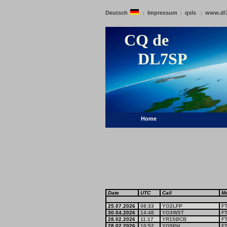
Deutsch
Impressum
qsls
www.dl
:
:
:
CQ de
DL7SP
Home
Date
UTC
Call
M
25.07.2026
08:33
YO2LFP
F
30.04.2026
14:48
YO3WST
F
28.02.2026
11:17
YR15ØCB
F
28.02.2026
10:52
YO9PH
F