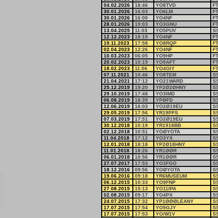
04.02.2026
18:46
YO8TVD
F
30.01.2026
16:03
YO6LM
F
30.01.2026
16:00
YO4NF
F
28.01.2026
19:03
YO3GNU
F
13.04.2025
11:03
YO5PUV
S
12.12.2023
18:19
YO4NF
F
19.11.2023
17:58
YO8RQP
F
02.04.2023
12:26
YO4NF
F
10.03.2023
06:05
YO9HP
F
20.02.2023
10:19
YO9AFT
F
18.02.2023
11:06
YO4GIY
F
07.11.2021
10:46
YO8TEM
S
21.04.2021
17:12
YO21WARD
S
25.12.2019
19:20
YP2Ø2ØHNY
S
29.10.2019
17:48
YO3IMD
S
06.08.2019
18:39
YPØFD
S
12.06.2019
16:03
YO2Ø19EU
S
29.05.2019
17:56
YR19PFS
S
07.03.2019
17:51
YO2Ø19EU
S
30.12.2018
10:19
YR1918BB
S
02.12.2018
10:51
YOØYOTA
S
11.04.2018
17:12
YO3YX
S
12.01.2018
18:18
YP2Ø18HNY
S
11.01.2018
18:26
YR1ØØR
S
06.01.2018
10:56
YR1ØØR
S
27.07.2017
17:53
YO3FGO
S
18.12.2016
09:56
YOØYOTA
S
19.06.2016
09:18
YR6MUSEUM
S
06.12.2015
10:33
YO9FNP
S
27.08.2015
15:13
YO11IPA
S
02.08.2015
09:17
YO4PX
S
24.07.2015
17:32
YP1ØØØLEANY
S
17.07.2015
17:54
YO9GJY
S
17.07.2015
17:53
YO/W1V
S