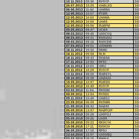
10.11.2013
09:30
RV9YP
SS
26.07.2013
15:29
UAØLSG
SS
06.06.2013
11:44
UAØBA
SS
12.05.2013
10:07
RTØR
SS
12.05.2013
10:02
UA9MA
SS
12.05.2013
10:00
UAØS
SS
12.05.2013
09:56
RUØFM
SS
05.05.2013
08:47
UCØA
SS
08.03.2013
09:40
UA9CVQ
SS
08.03.2013
09:31
RA9UGU
SS
08.03.2013
09:16
RA9CEB
SS
07.03.2013
09:51
UA9MHN
SS
18.11.2012
10:32
R8MC
SS
18.11.2012
09:58
RL9I
SS
18.11.2012
09:33
RXØAK
SS
17.11.2012
12:52
RF9C
SS
16.11.2012
10:01
UI8U
SS
15.11.2012
10:29
RV9YP
SS
13.11.2012
08:20
RUØSYL
SS
28.10.2012
08:38
UAØAGI
SS
19.05.2012
10:57
RUØSD
SS
24.02.2012
10:49
RV9YP
SS
03.02.2012
11:04
RK9DM
SS
08.09.2011
13:54
RV9DC
SS
09.11.2010
10:40
UAØSJ
SS
23.09.2010
06:59
RX9WN
SS
21.09.2010
08:32
RAØAY
SS
05.09.2010
13:07
RAØFU/P
SS
05.09.2010
09:28
UA9FGJ
SS
05.09.2010
09:26
UA9R
SS
05.09.2010
09:22
RK9CYA
SS
19.08.2010
17:11
RX9CIV
SS
06.05.2010
17:15
RP9J
SS
13.04.2010
16:57
UA9SBQ
SS
02.03.2010
08:25
RW9UL
SS