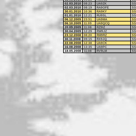
02.03.2010
08:23
UA9ZK
SS
02.03.2010
08:19
RA9OFE
SS
30.01.2010
10:36
RA9KY
SS
01.01.2010
12:21
RU9SL
SS
06.12.2009
23:51
UA9MA
SS
06.10.2009
11:09
UA9QCQ
SS
20.09.2009
11:08
RZ9IZ
SS
30.04.2009
12:29
RW9JZ
SS
23.12.2008
08:20
RM9RZ
SS
30.11.2008
09:15
RX9JQ
SS
22.08.2008
12:38
UA9CK
SS
16.08.2008
13:35
UA9PC
SS
18.05.2008
11:08
RV9LM
SS