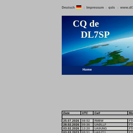
Deutsch
Impressum
qsls
www.dl
:
:
:
CQ de
DL7SP
Home
Date
UTC
Call
Mo
25.07.2026
08:52
RM8W
FT
28.02.2026
09:36
UAØLLF
FT
03.02.2026
13:20
UA9UNG
FT
03.03.2023
09:51
UA9JTJ
FT