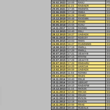
20.02.2023
10:05
RA9J
FT
13.02.2023
11:23
RAØAER
FT
29.05.2021
17:35
R9ØWTA
SS
22.06.2020
17:18
RM8A
SS
12.05.2020
16:26
R9WEI
SS
15.12.2019
09:48
RX95WN
SS
18.06.2019
16:18
R9MM
SS
30.05.2018
15:55
RJ9U
SS
14.11.2017
12:08
RA9WU
SS
31.12.2015
10:45
R9LI
SS
28.12.2015
18:27
UAØADX
SS
08.11.2015
09:57
R2Ø15Y
SS
06.09.2015
10:03
RN9S
SS
24.08.2015
16:27
R1ØØWWS
SS
18.08.2015
17:19
RW9LL
SS
30.07.2015
17:29
RW9LL
SS
30.07.2015
17:21
UE44Y/8
SS
26.07.2015
07:15
RT9TM
SS
20.07.2015
17:28
UE44Y/9
SS
20.07.2015
17:20
R9ØIARU
SS
23.04.2015
10:25
UA9CUA
SS
13.02.2015
09:59
UAØADX
SS
23.01.2015
11:04
RZ9WU
SS
05.12.2014
09:58
RKØS
SS
16.11.2014
10:43
R9LM
SS
15.11.2014
10:20
UB9UAT
SS
13.11.2014
10:15
RAØAPW
SS
15.12.2013
11:16
RK9UN
SS
14.11.2013
12:43
R9CAK
SS
14.11.2013
12:36
R9UAV
SS
14.11.2013
12:22
RV9JN
SS
14.11.2013
12:18
RA9ON
SS
14.11.2013
10:50
R9AE
SS
10.11.2013
09:49
RUØALK
SS