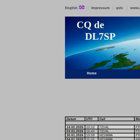
:
:
:
English
Impressum
qsls
www.
CQ de
DL7SP
Home
Datum
UTC
Call
Mo
14.02.2026
12:12
7Z1AL
FT
03.02.2026
16:43
7Z1AL
FT
30.01.2026
15:59
HZ1WWA
FT
04.01.2025
11:10
HZ1WWA
SS