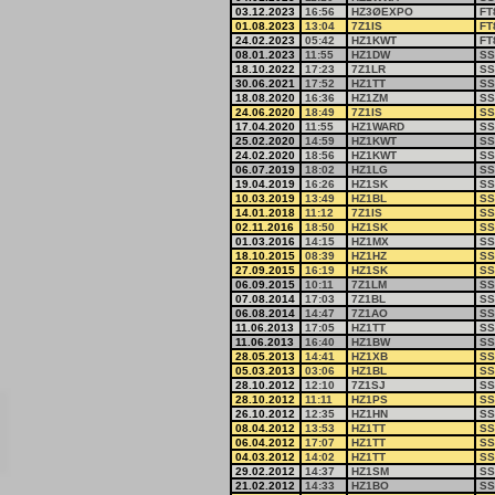
03.12.2023
16:56
HZ3ØEXPO
FT
01.08.2023
13:04
7Z1IS
FT
24.02.2023
05:42
HZ1KWT
FT
08.01.2023
11:55
HZ1DW
SS
18.10.2022
17:23
7Z1LR
SS
30.06.2021
17:52
HZ1TT
SS
18.08.2020
16:36
HZ1ZM
SS
24.06.2020
18:49
7Z1IS
SS
17.04.2020
11:55
HZ1WARD
SS
25.02.2020
14:59
HZ1KWT
SS
24.02.2020
18:56
HZ1KWT
SS
06.07.2019
18:02
HZ1LG
SS
19.04.2019
16:26
HZ1SK
SS
10.03.2019
13:49
HZ1BL
SS
14.01.2018
11:12
7Z1IS
SS
02.11.2016
18:50
HZ1SK
SS
01.03.2016
14:15
HZ1MX
SS
18.10.2015
08:39
HZ1HZ
SS
27.09.2015
16:19
HZ1SK
SS
06.09.2015
10:11
7Z1LM
SS
07.08.2014
17:03
7Z1BL
SS
06.08.2014
14:47
7Z1AO
SS
11.06.2013
17:05
HZ1TT
SS
11.06.2013
16:40
HZ1BW
SS
28.05.2013
14:41
HZ1XB
SS
05.03.2013
03:06
HZ1BL
SS
28.10.2012
12:10
7Z1SJ
SS
28.10.2012
11:11
HZ1PS
SS
26.10.2012
12:35
HZ1HN
SS
08.04.2012
13:53
HZ1TT
SS
06.04.2012
17:07
HZ1TT
SS
04.03.2012
14:02
HZ1TT
SS
29.02.2012
14:37
HZ1SM
SS
21.02.2012
14:33
HZ1BO
SS