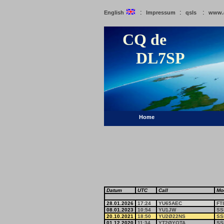
:
:
:
English
Impressum
qsls
www.
CQ de
DL7SP
Home
Datum
UTC
Call
Mo
28.01.2026
17:24
YU65AEC
FT
08.01.2023
10:54
YU1JW
SS
20.10.2021
18:50
YU2Ø22NS
SS
01.12.2020
11:34
YT2ØYOTA
SS