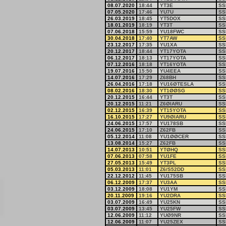
08.07.2020
18:44
YT3E
SS
07.05.2020
17:46
YU7U
SS
26.03.2019
18:45
YT5DOX
SS
18.01.2019
18:19
YT3T
SS
07.06.2018
15:59
YU18FWC
SS
30.04.2018
17:40
YT7AW
SS
23.12.2017
17:35
YU1XA
SS
20.12.2017
18:44
YT17YOTA
SS
06.12.2017
18:13
YT17YOTA
SS
07.12.2016
18:18
YT16YOTA
SS
19.07.2016
15:50
YU4EEA
SS
14.07.2016
17:29
Z68BH
SS
26.04.2016
17:18
YU16ØTESLA
SS
08.02.2016
18:30
YT1ØØSG
SS
20.12.2015
16:44
YT3T
SS
20.12.2015
11:21
Z6ØIARU
SS
02.12.2015
16:39
YT15YOTA
SS
16.10.2015
17:27
YU9ØIARU
SS
24.06.2015
17:57
YU178SB
SS
24.06.2015
17:10
Z62FB
SS
05.12.2014
11:08
YU1ØØCER
SS
13.08.2014
15:27
Z62FB
SS
14.07.2013
10:51
YTØHQ
SS
07.06.2013
07:58
YU1FE
SS
27.05.2013
15:49
YT3PL
SS
05.03.2013
11:01
Z6/S52DD
SS
22.12.2012
11:45
YU175SB
SS
06.12.2009
17:37
YU3AA
SS
03.12.2009
18:08
YU1YM
SS
20.11.2009
19:16
YU2DRA
SS
03.07.2009
16:49
YU25KN
SS
03.07.2009
13:45
YU25FW
SS
12.06.2009
11:12
YUØ9NR
SS
12.06.2009
11:07
YU25ZEX
SS