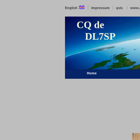
:
:
:
English
Impressum
qsls
www.
CQ de
DL7SP
Home