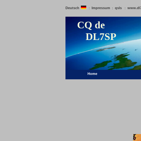
Deutsch
Impressum
qsls
www.dl
:
:
:
CQ de
DL7SP
Home