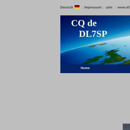
Deutsch
Impressum
qsls
www.dl
:
:
:
CQ de
DL7SP
Home