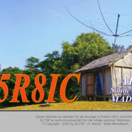
(Diese Website ist optimiert für die Anzeige in Firefox 100.x und höh
DL7SP ist nicht verantwortlich für die Inhalte externer Websites.
© Copyright - 2025 by DL7SP - H. Wendt - Wald-Michelbach.