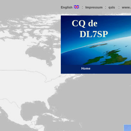
:
:
:
English
Impressum
qsls
www.
CQ de
DL7SP
Home