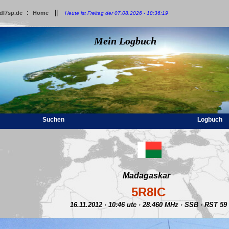
:
||
dl7sp.de
Home
Heute ist Freitag der 07.08.2026 - 18:36:19
Mein Logbuch
Suchen
Logbuch
Madagaskar
5R8IC
16.11.2012 · 10:46 utc · 28.460 MHz · SSB · RST 59