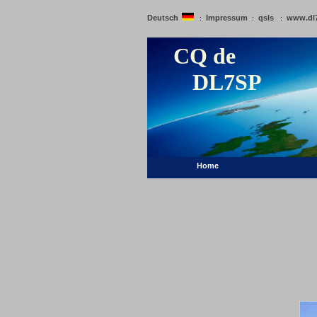
Deutsch
Impressum
qsls
www.dl
:
:
:
CQ de
DL7SP
Home