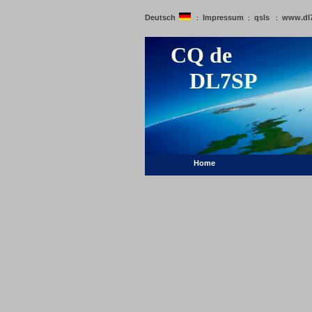
Deutsch
Impressum
qsls
www.dl
:
:
:
CQ de
DL7SP
Home