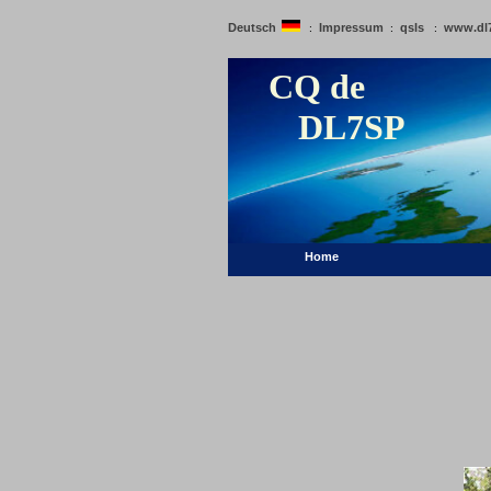
Deutsch
Impressum
qsls
www.dl
:
:
:
CQ de
DL7SP
Home