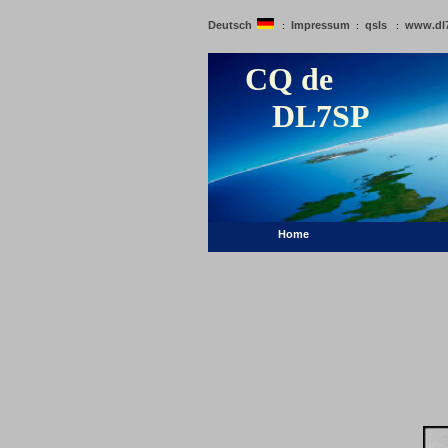
Deutsch
Impressum
qsls
www.dl
:
:
:
CQ de
DL7SP
Home