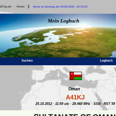
:
||
dl7sp.de
Home
Heute ist Samstag der 08.08.2026 - 02:53:25
Mein Logbuch
Suchen
Logbuch
Oman
A41KJ
25.10.2012 · 11:59 utc · 28.460 MHz · SSB · RST 59