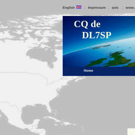
:
:
:
English
Impressum
qsls
www.
CQ de
DL7SP
Home