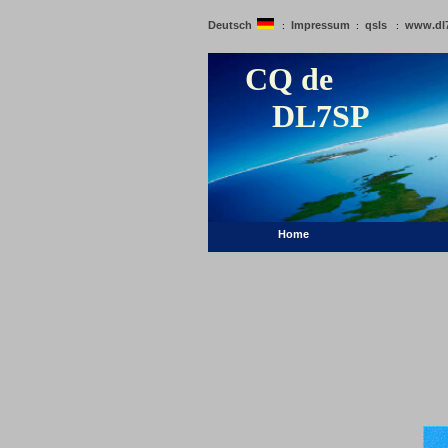
Deutsch
Impressum
qsls
www.dl
:
:
:
CQ de
DL7SP
Home