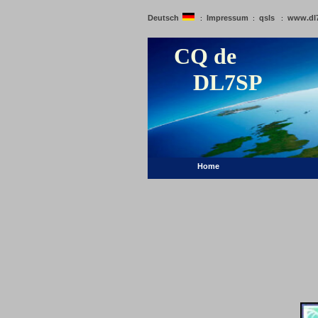
Deutsch
Impressum
qsls
www.dl
:
:
:
CQ de
DL7SP
Home