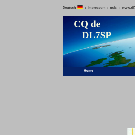
Deutsch
Impressum
qsls
www.dl
:
:
:
CQ de
DL7SP
Home