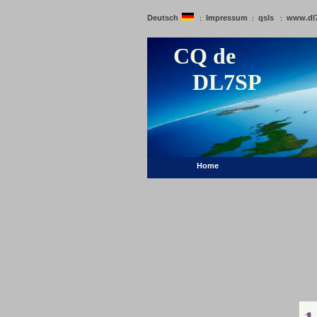
Deutsch
Impressum
qsls
www.dl
:
:
:
CQ de
DL7SP
Home