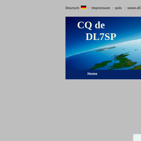
Deutsch
Impressum
qsls
www.dl
:
:
:
CQ de
DL7SP
Home