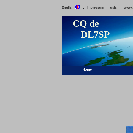
:
:
:
English
Impressum
qsls
www.
CQ de
DL7SP
Home