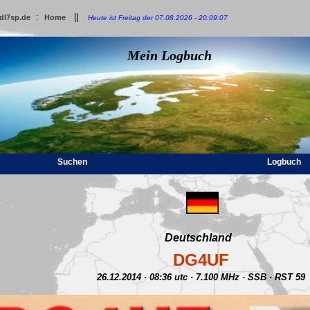
:
||
dl7sp.de
Home
Heute ist Freitag der 07.08.2026 - 20:09:07
Mein Logbuch
Suchen
Logbuch
Deutschland
DG4UF
26.12.2014 · 08:36 utc · 7.100 MHz · SSB · RST 59