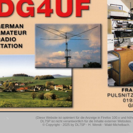
(Diese Website ist optimiert für die Anzeige in Firefox 100.x und höh
DL7SP ist nicht verantwortlich für die Inhalte externer Websites.
© Copyright - 2025 by DL7SP - H. Wendt - Wald-Michelbach.