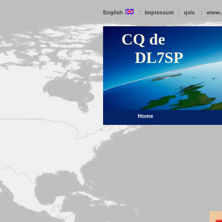
:
:
:
English
Impressum
qsls
www.
CQ de
DL7SP
Home