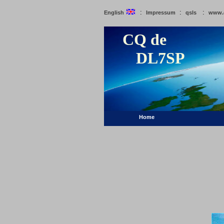
:
:
:
English
Impressum
qsls
www.
CQ de
DL7SP
Home