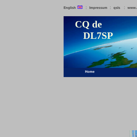
:
:
:
English
Impressum
qsls
www.
CQ de
DL7SP
Home