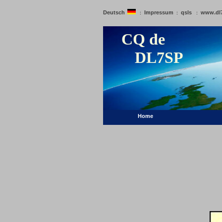
Deutsch
Impressum
qsls
www.dl
:
:
:
CQ de
DL7SP
Home