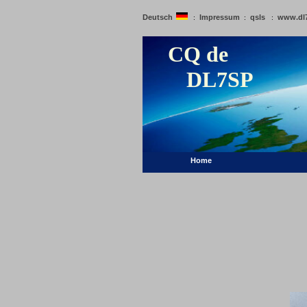
Deutsch
Impressum
qsls
www.dl
:
:
:
CQ de
DL7SP
Home