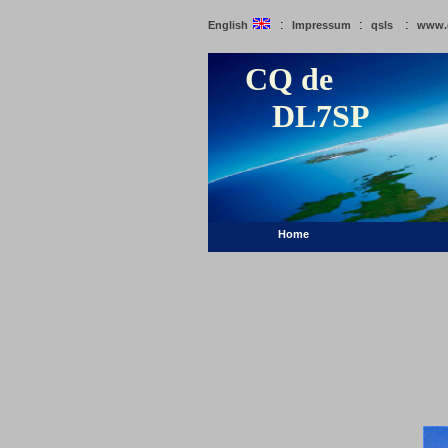
:
:
:
English
Impressum
qsls
www.
CQ de
DL7SP
Home