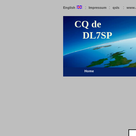
:
:
:
English
Impressum
qsls
www.
CQ de
DL7SP
Home