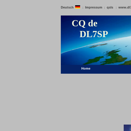
Deutsch
Impressum
qsls
www.dl
:
:
:
CQ de
DL7SP
Home