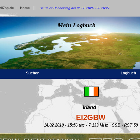
:
||
dl7sp.de
Home
Heute ist Donnerstag der 06.08.2026 - 20:26:27
Mein Logbuch
Suchen
Logbuch
Irland
EI2GBW
14.02.2010 · 15:56 utc · 7.133 MHz · SSB · RST 59