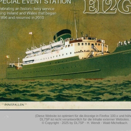
(Diese Website ist optimiert für die Anzeige in Firefox 100.x und höh
DL7SP ist nicht verantwortlich für die Inhalte externer Websites.
© Copyright - 2025 by DL7SP - H. Wendt - Wald-Michelbach.