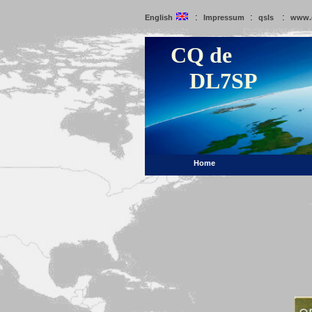
:
:
:
English
Impressum
qsls
www.
CQ de
DL7SP
Home