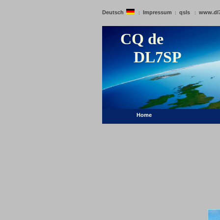
Deutsch
Impressum
qsls
www.dl
:
:
:
CQ de
DL7SP
Home