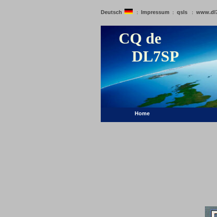
Deutsch
Impressum
qsls
www.dl
:
:
:
CQ de
DL7SP
Home