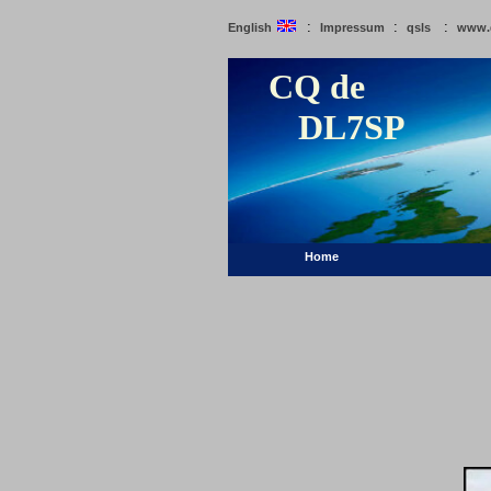
:
:
:
English
Impressum
qsls
www.
CQ de
DL7SP
Home