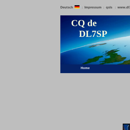
Deutsch
Impressum
qsls
www.dl
:
:
:
CQ de
DL7SP
Home