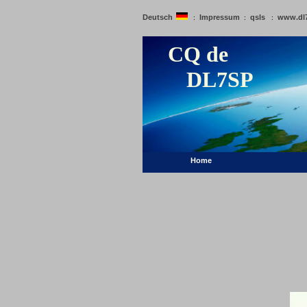
Deutsch
Impressum
qsls
www.dl
:
:
:
CQ de
DL7SP
Home