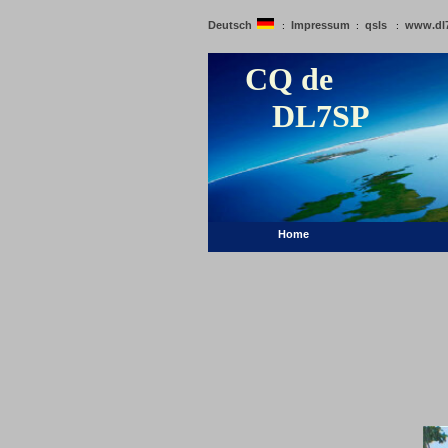
Deutsch
Impressum
qsls
www.dl
:
:
:
CQ de
DL7SP
Home