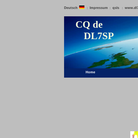
Deutsch
Impressum
qsls
www.dl
:
:
:
CQ de
DL7SP
Home