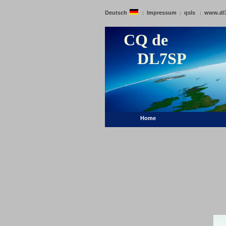
Deutsch
Impressum
qsls
www.dl
:
:
:
CQ de
DL7SP
Home