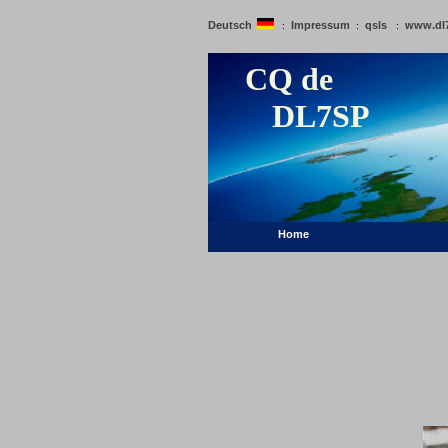
Deutsch
Impressum
qsls
www.dl
:
:
:
CQ de
DL7SP
Home