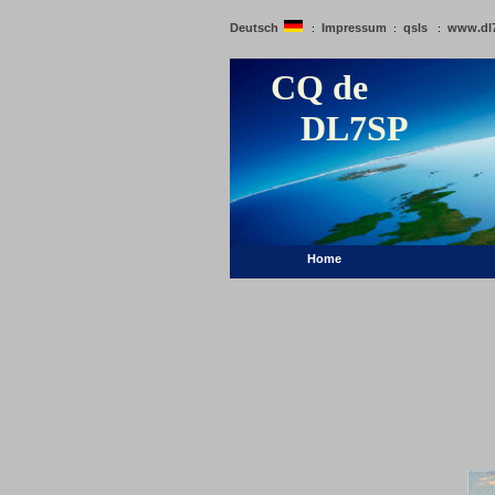
Deutsch
Impressum
qsls
www.dl
:
:
:
CQ de
DL7SP
Home